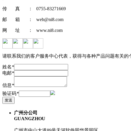
传真
： 0755-83271669
邮箱
： web@ni8.com
网址
： www.ni8.com
请联系我们的客户服务中心代表，获得与各种产品问题有关的
姓名
*
电邮
*
信息
*
验证码
*
广州分公司
GUANGZHOU
广州市中山大道89号天河软件园华景园区