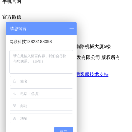
手机官网
官方微信
投诉/Suggest：13823188098
请您留言
电话/Tel：0755-83271881
邮箱/Mail：web@ni8.com
网联科技13823188098
地址/Add：深圳市福田区华强南路机械大厦6楼
©2016 深圳市网联信息科技开发有限公司 版权所有
粤ICP备05022732号
业务经理
业务经理
售后客服
售后客服
技术支持
销售热线:
0755-83271919
0755-83271881
服务热线:
0755-83271606
0755-83658105
手机官网
官网微信
提交