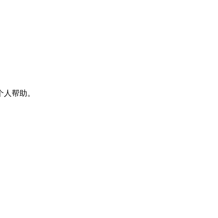
个人帮助。