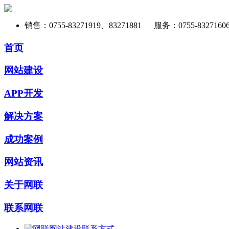
销售：0755-83271919、83271881
服务：0755-83271606
首页
网站建设
APP开发
解决方案
成功案例
网站资讯
关于网联
联系网联