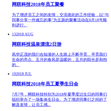
网联科技2018年员工聚餐
为了增进员工之间的友情，交流彼此的工作经验，以“与
同事分享一件难忘的事”为主题的聚餐活动在8月18号顺
利进行。
13
2018 AUG
网联科技温泉漂流2日游
风华正茂的我们在灿漫的人生路上不断寻觅，寻觅我们
生命的亮点。五月的春风是温暖的，五月的阳光是和煦
的。
19
2018 JUL
网联科技2018年员工夏季生日会
7月7号，网联科技特别为2018年夏季度过生日的同事们
组织举办了一场集体生日会。为了增进同事们之间的了
解及友情，让员工感...