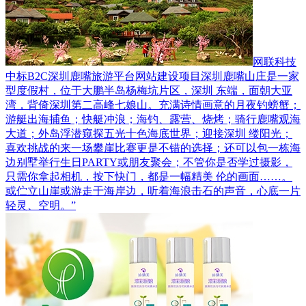
网联科技
中标B2C深圳鹿嘴旅游平台网站建设项目
深圳鹿嘴山庄是一家
型度假村，位于大鹏半岛杨梅坑片区，深圳 东端，面朝大亚
湾，背倚深圳第二高峰七娘山。充满诗情画意的月夜钓螃蟹；
游艇出海捕鱼；快艇冲浪；海钓、露营、烧烤；骑行鹿嘴观海
大道；外岛浮潜窥探五光十色海底世界；迎接深圳 缕阳光；
喜欢挑战的来一场攀崖比赛更是不错的选择；还可以包一栋海
边别墅举行生日PARTY或朋友聚会；不管你是否学过摄影，
只需你拿起相机，按下快门，都是一幅精美 伦的画面……。
或伫立山崖或游走于海岸边，听着海浪击石的声音，心底一片
轻灵、空明。”