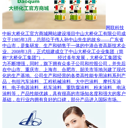
网联科技
中标大桥化工官方商城网站建设项目
中山大桥化工有限公司成
立于1985年3月，总部位于伟人孙中山先生的故乡——广东省
中山市，是集研发、生产和销售于一体的中港合资高新技术企
业。2008年3月，正式组建成立了中山大桥化工企业集团（简
称“大桥化工集团”）。 经过多年发展，大桥化工集团实
力不断增强，同时，旗下拥有众多子公司和控股公司，并先后
在中山市、重庆市、上海市、合肥市、韶关市等地兴建了现代
化的生产基地。公司生产和经营的各类高性能专用涂料系列产
品，包括汽车涂料、工程机械涂料、大中巴涂料、摩托车涂
料、电子电器涂料、机车涂料、重防腐涂料、粉末涂料、电泳
涂料等，产品性能优越，具有很高的市场知名度和强大的客户
基础，在行业内拥有良好的口碑，部分产品进入国际市场。