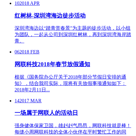
10
2018 APR
红树林-深圳湾海边徒步活动
深圳湾海边以“踏青赏春景”为主题的徒步活动，以小组
为团队，一起从公司到深圳红树林，再到深圳湾海岸踏
青。
06
2018 FEB
网联科技2018年春节放假通知
根据《国务院办公厅关于2018年部分节假日安排的通
知》，结合我司实际，现将有关放假事项通知如下：
2018年2月11日...
14
2017 MAR
一场属于网联人的活动日
强身健体保家卫国，雄赳赳气昂昂，网联科技就是棒！
每缝小周网联科技的全体小伙伴在平时繁忙工作的同