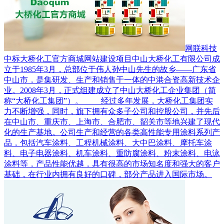
网联科技
中标大桥化工官方商城网站建设项目
中山大桥化工有限公司成
立于1985年3月，总部位于伟人孙中山先生的故乡——广东省
中山市，是集研发、生产和销售于一体的中港合资高新技术企
业。2008年3月，正式组建成立了中山大桥化工企业集团（简
称“大桥化工集团”）。 经过多年发展，大桥化工集团实
力不断增强，同时，旗下拥有众多子公司和控股公司，并先后
在中山市、重庆市、上海市、合肥市、韶关市等地兴建了现代
化的生产基地。公司生产和经营的各类高性能专用涂料系列产
品，包括汽车涂料、工程机械涂料、大中巴涂料、摩托车涂
料、电子电器涂料、机车涂料、重防腐涂料、粉末涂料、电泳
涂料等，产品性能优越，具有很高的市场知名度和强大的客户
基础，在行业内拥有良好的口碑，部分产品进入国际市场。