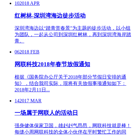
10
2018 APR
红树林-深圳湾海边徒步活动
深圳湾海边以“踏青赏春景”为主题的徒步活动，以小组
为团队，一起从公司到深圳红树林，再到深圳湾海岸踏
青。
06
2018 FEB
网联科技2018年春节放假通知
根据《国务院办公厅关于2018年部分节假日安排的通
知》，结合我司实际，现将有关放假事项通知如下：
2018年2月11日...
14
2017 MAR
一场属于网联人的活动日
强身健体保家卫国，雄赳赳气昂昂，网联科技就是棒！
每缝小周网联科技的全体小伙伴在平时繁忙工作的同