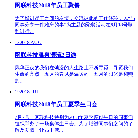
网联科技2018年员工聚餐
为了增进员工之间的友情，交流彼此的工作经验，以“与
同事分享一件难忘的事”为主题的聚餐活动在8月18号顺
利进行。
13
2018 AUG
网联科技温泉漂流2日游
风华正茂的我们在灿漫的人生路上不断寻觅，寻觅我们
生命的亮点。五月的春风是温暖的，五月的阳光是和煦
的。
19
2018 JUL
网联科技2018年员工夏季生日会
7月7号，网联科技特别为2018年夏季度过生日的同事们
组织举办了一场集体生日会。为了增进同事们之间的了
解及友情，让员工感...