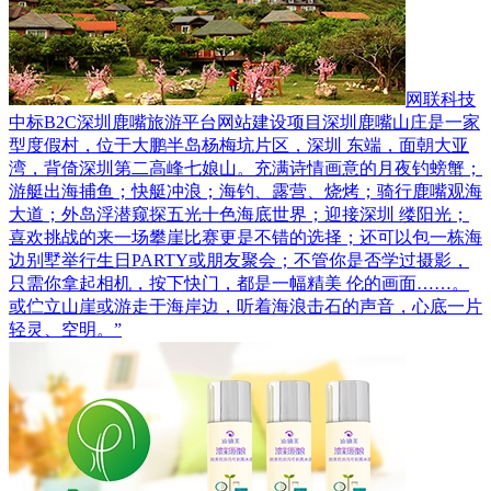
网联科技
中标B2C深圳鹿嘴旅游平台网站建设项目
深圳鹿嘴山庄是一家
型度假村，位于大鹏半岛杨梅坑片区，深圳 东端，面朝大亚
湾，背倚深圳第二高峰七娘山。充满诗情画意的月夜钓螃蟹；
游艇出海捕鱼；快艇冲浪；海钓、露营、烧烤；骑行鹿嘴观海
大道；外岛浮潜窥探五光十色海底世界；迎接深圳 缕阳光；
喜欢挑战的来一场攀崖比赛更是不错的选择；还可以包一栋海
边别墅举行生日PARTY或朋友聚会；不管你是否学过摄影，
只需你拿起相机，按下快门，都是一幅精美 伦的画面……。
或伫立山崖或游走于海岸边，听着海浪击石的声音，心底一片
轻灵、空明。”